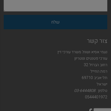
צור קשר
נעמי אסיא ושות' משרד עורכי דין
עורכי פטנטים ונוטריון
רחוב הברזל 32
רמת החייל
תל-אביב 69710
ישראל
טלפון :
03-6444808
0544401972