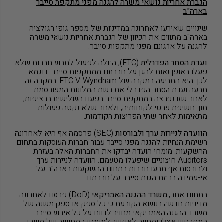
הגברת אחריות נושאי משרה להגנה מפני מתקפת סייבר
בארה"ב
שינויים שאירעו לאחרונה במדיניות של מספר גופי רגולציה
בארה"ב מתווים את הכיוון של הגברת אחריות נושאי משרה
להגנה על ארגונם מפני מתקפות סייבר.
ועדת הסחר הפדרלית
(
FTC
), החלה לפעול לתבוע חברות שלא
פעלו באופן נאות להגן על חברתם ממתקפות סייבר. דוגמא
לכך היא התביעה במקרה של
FTC V. Wyndham
. במקרה זה
תבעה ועדת הסחר הפדרלי את רשת המלונות המפורסמת
לאחר שזו נפרצה במתקפת סייבר בפעם השלישית ברציפות,
תוך חשיפת פרטי לקוחותיה, ולאחר שלא נקטה פעולות
מתאימות לאחר שתי הפריצות הקודמות.
הוועדה לניירות ערך ולבורסות
(
SEC
) פרסמה אף היא לאחרונה
רשימת הנחיות להגנה מפני סייבר עבור חברות העוסקות בתחום
ההשקעות. מומחי הועדה יבדקו את החברות האלה בעזרת
Auditors
חיצוניים שיפעלו מטעמם. הוועדה לניירות ערך
ולבורסות אף תבעו חברות בתחום ההשקעות בארה"ב על
אי-עמידה ברמת הגנת סייבר על חברתם.
בתחום אחר,
משרד ההגנה האמריקאי
(
DoD
) פרסם לאחרונה
מדיניות חדשה בנושא הקובעת כי כל ספק או ספק משנה של
משרד ההגנה האמריקאי מחויב לדווח על כל אירוע סייבר
המתרחש אצלו ומחויב לאפשר למומחי המחשוב של משרד