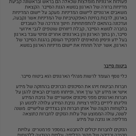
פעולות ארגוניות מומלצות שכאלה הם בראש ובראשונה קביעת
מדיניות ברורה של הארגון בנושא הגנת הסייבר. הקצאת
משאבים ארגוניים ליישום המדיניות. מעקב על יישום המדיניות
בארגון, לרבות בחינת האפקטיביות של המדיניות אשר נקבעה,
ועדכונה בהתאם להתפתחויות. חינוך והדרכה של העובדים
בחברה לנושא הסייבר, קבלת דיווחים שוטפים לגבי אירועי
סייבר, הן בתוך הארגון והן בארגונים אחרים ומינוי עובד בארגון
בעל ידע וניסיון מתאימים לתפקיד העוסק בהגנת הסייבר של
הארגון, אשר ינהל תחתיו את יישום מדיניות הארגון בנושא.
ביטוח סייבר
כלי נוסף העומד לרשות מנהלי הארגונים הוא ביטוח סייבר.
חברות הביטוח זיהו את הסיכונים הכרוכים בהחזקה של מידע
אישי או מידע יקר ערך אחר, ופיתחו מוצרים הבאים להגן על
חברות וארגונים מפני סיכונים אפשריים של גניבת המידע
וזליגתו לידיים בלתי רצויות. גניבת המידע עלולה לפגוע הן
בלקוחות הקצה של אותן חברות והן בצדדים שלישיים. משנה
לשנה, עולה הממוצע של עלות הנזקים לחברות כתוצאה
מדליפה או גניבה של מידע.
הנזקים לחברות יכולים להתבטא במספר פרמטרים: עלויות
חקירה ובדיקה של מקור הדליפה, עלויות ההודעה ללקוחות