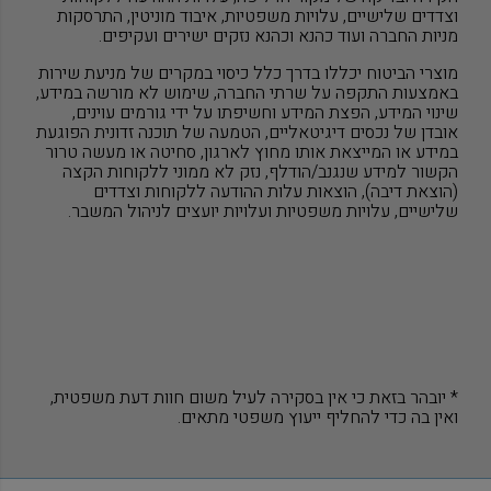
וצדדים שלישיים, עלויות משפטיות, איבוד מוניטין, התרסקות
מניות החברה ועוד כהנא וכהנא נזקים ישירים ועקיפים.
מוצרי הביטוח יכללו בדרך כלל כיסוי במקרים של מניעת שירות
באמצעות התקפה על שרתי החברה, שימוש לא מורשה במידע,
שינוי המידע, הפצת המידע וחשיפתו על ידי גורמים עוינים,
אובדן של נכסים דיגיטאליים, הטמעה של תוכנה זדונית הפוגעת
במידע או המייצאת אותו מחוץ לארגון, סחיטה או מעשה טרור
הקשור למידע שנגנב/הודלף, נזק לא ממוני ללקוחות הקצה
(הוצאת דיבה), הוצאות עלות ההודעה ללקוחות וצדדים
שלישיים, עלויות משפטיות ועלויות יועצים לניהול המשבר.
* יובהר בזאת כי אין בסקירה לעיל משום חוות דעת משפטית,
ואין בה כדי להחליף ייעוץ משפטי מתאים.