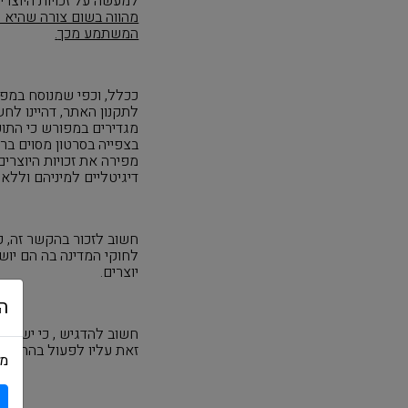
למעשה על זכויות היוצרי
מהווה בשום צורה שהיא וי
המשתמע מכך
.
ככלל, וכפי שמנוסח במפו
לתקנון האתר, דהיינו לח
מגדירים במפורש כי התוכ
בצפייה בסרטון מסוים בר
מפירה את זכויות היוצרי
דיגיטליים למיניהם וללא 
חשוב לזכור בהקשר זה, כ
לחוקי המדינה בה הם יושב
יוצרים.
ה
חשוב להדגיש , כי יש באפ
זאת עליו לפעול בהתאם לנ
מש