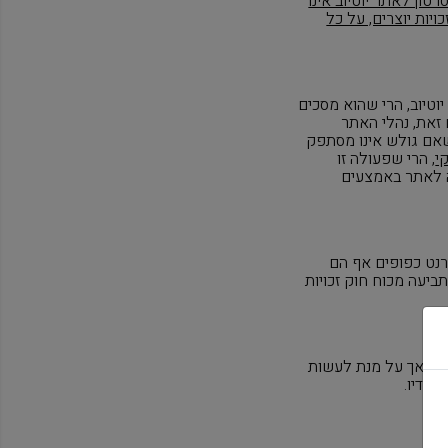
ון לאתר יוטיוב אינו
ויות יוצרים, על כל
וטיוב, הרי שהוא מסכים
 זאת, נהלי האתר
אם גולש אינו מסתפק
י
, הרי שפעולה זו
לה לאתר באמצעים
רנט כפופים אף הם
ביעה מכוח חוק זכויות
 עת, אך על מנת לעשות
בידיו.