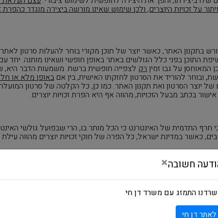
ם שלו ביצירתו, והפך את היצירה לחופשית לשימוש ציבורי
.
עצם העלאת סרט
תור על זכויות היוצרים, ולכן שימוש שאינו מורשה ביצירה מוגדר כהפרת זכ
רש בתקנון האתר, כאשר יוצר של תוכן מקורי בוחר להעלות סרטון לאתר י
שיפת התוכן בפני כלל הגולשים באתר באופן חופשי ושאינו מותנה. יחד עם
ן המאוחסן על גבו זמין
רק
לצפייה חופשית ברשת. משמעות הדבר היא, ש
שת, ובוחר להוריד את הסרטון לחזקתו האישית, בין אם
באופן מלא או חלק
ם של יוצר הסרטון ואת תקנון האתר. כמו כן, כל הקלטה של סרטון המוע
אישור בכתב מבעל הזכויות, מהווה אף היא הפרת זכויות יוצרים
.
י חרף התדמית של האינטרנט כי הכל מותר בו, הרי שבפועל גולשי האינט
ים, כאשר במדינת ישראל, כל הפרה של חוקי זכויות יוצרים מהווה עילת ת
×
ודעה חשובה
שרות המחזיק בזכויות היוצרים על יצירה מקורית לוותר על הגנה זו בכל
הלים, וזאת לרבות הודעה רשמית בדבר ויתורו על זכויות היוצרים הנתונות 
רדנו התמזג עם משרד דן חי
לאתר דן חי