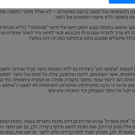
נטרנט ללא רשות
עצם הימצאותה של תמונה ברשת האינטרנט – לא שולל מיוצר התמונה את זכ
וש בתמונה ללא אישורו המפורש של היוצר.
עקב שימוש בתמונה קובע החוק הישראלי פיצוי "סטטוטורי" (ללא הוכחת נ
, הצלם לא צריך להוכיח שנגרם לו נזק והוא זכאי לפיצוי מיד לאחר שהוכיח שה
ול שיקולים שנקבע בחוק ובפסיקה כמה זה יהיה בפועל
.
תן לעשות "שימוש הוגן" ביצירות גם ללא הסכמת היוצר מבלי שהדבר יחשב 
 שימושים, אשר חשיבותם, לדעת המחוקק, עולה על זכותו של היוצר למנוע
כאלה הם: לימוד עצמי, מחקר ביקורת, סקירה או תמצית עיתונאית. בתי
ם ונראה כי הרבה מפעילויות האינטרנט היומיומיות לא יחשבו כ"שימוש הו
יוטל על כתפי המעתיק ורף ההוכחה אינו נמוך
.
ר "זכות מוסרית" שהיא נפרדת ונבדלת מזכות היוצרים עצמה. הזכות המוסר
אליו (מתן קרדיט), ואת הזכות למנוע סילוף ביצירה. לכן, גם אם היוצר וית
 המוסרית. לכן, מומלץ תמיד לתת קרדיט הולם ליוצר
.
אך אם זאת, עצם מת