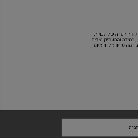
הווה הפרה של זכויות
, במידה והמעתיק יצליח
ה טריוויאלי ויומיומי,
ברה