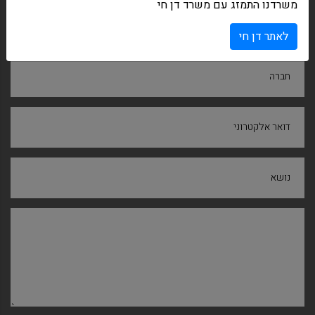
משרדנו התמזג עם משרד דן חי
שם ומשפחה
לאתר דן חי
חברה
דואר אלקטרוני
נושא