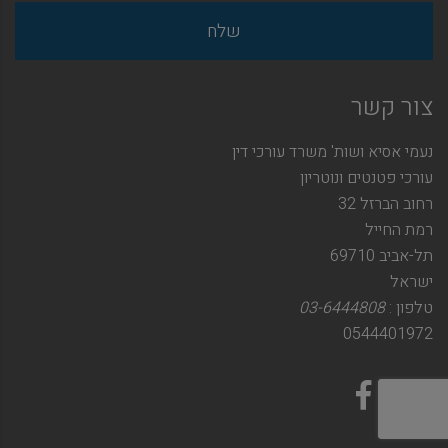
צור קשר
נעמי אסיא ושות' משרד עורכי דין
עורכי פטנטים ונוטריון
רחוב הברזל 32
רמת החייל
תל-אביב 69710
ישראל
טלפון :
03-6444808
0544401972