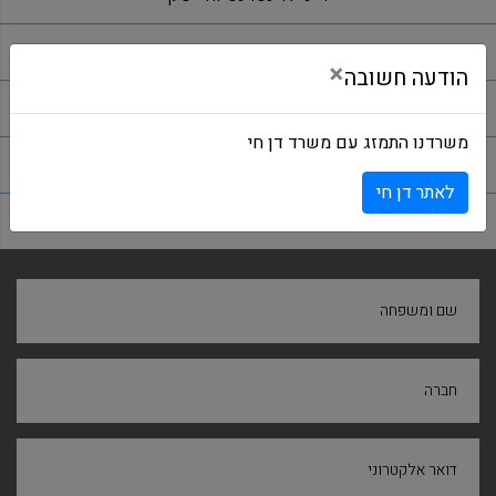
דיוור חודשי
×
הודעה חשובה
החלטות, פסקי דין וחקיקה
משרדנו התמזג עם משרד דן חי
על פטנטים, מלאכים וטרולים
לאתר דן חי
שם ומשפחה
חברה
דואר אלקטרוני