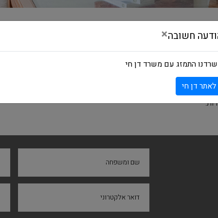
×
ודעה חשובה
סיא, מספק ייעוץ משפטי שוטף בנושא ניסוח ומשא ומתן בנוגע לכל סוגי
רדנו התמזג עם משרד דן חי
 במגוון רחב של עסקאות מסחריות, ובכללן העברה ורישוי של טכנולוגיה,
לאתר דן חי
מחיות ייחודית בייעוץ ללקוחות בפרויקטים מורכבים וגדולים הכוללים את 
ות.
שם ומשפחה
ח
דואר אלקטרוני
נ