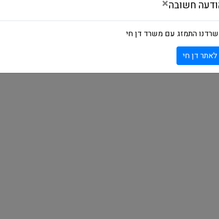
×
ודעה חשובה
רדנו התמזג עם משרד דן חי
לאתר דן חי