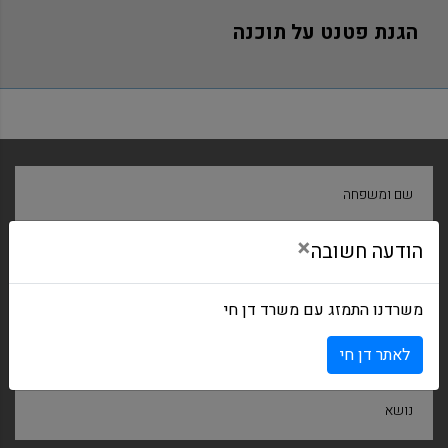
הגנת פטנט על תוכנה
שם ומשפחה
×
הודעה חשובה
חברה
משרדנו התמזג עם משרד דן חי
דואר אלקטרוני
לאתר דן חי
נושא