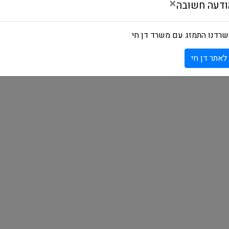
×
ודעה חשובה
רדנו התמזג עם משרד דן חי
לאתר דן חי