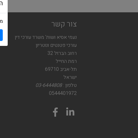
ה
מש
צור קשר
נעמי אסיא ושות' משרד עורכי דין
עורכי פטנטים ונוטריון
רחוב הברזל 32
רמת החייל
תל-אביב 69710
ישראל
טלפון :
03-6444808
0544401972